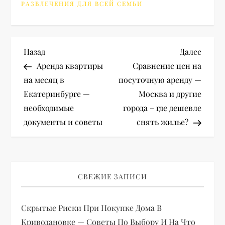
РАЗВЛЕЧЕНИЯ ДЛЯ ВСЕЙ СЕМЬИ
Н
Предыдущая
Следу
Назад
Далее
запись
запис
Аренда квартиры
Сравнение цен на
а
на месяц в
посуточную аренду —
Екатеринбурге —
Москва и другие
в
необходимые
города – где дешевле
и
документы и советы
снять жилье?
г
а
СВЕЖИЕ ЗАПИСИ
ц
Скрытые Риски При Покупке Дома В
и
Криводановке — Советы По Выбору И На Что