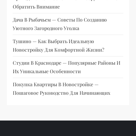
Обратить Внимание
я
Дача В Рыбачьем — Советы По Созданию
п
Уютного Загородного Уголка
о
Тушино — Как Выбрать Идеальную
Новостройку Для Комфортной Жизни?
з
Студии В Краснодаре — Популярные Районы И
а
Их Уникальные Особенности
п
Покупка Квартиры В Новостройке —
Пошаговое Руководство Для Начинающих
и
с
я